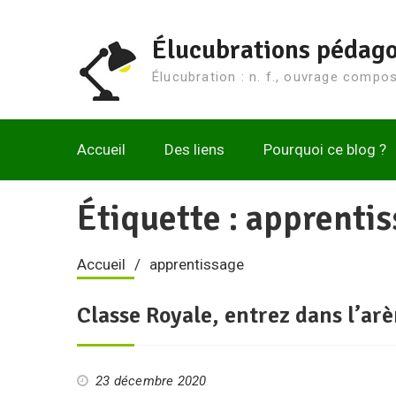
Aller
au
Élucubrations pédag
contenu
Élucubration : n. f., ouvrage composé
Accueil
Des liens
Pourquoi ce blog ?
Étiquette :
apprentis
Accueil
apprentissage
Classe Royale, entrez dans l’arè
23 décembre 2020