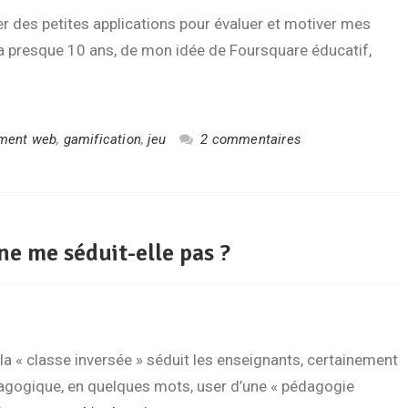
er des petites applications pour évaluer et motiver mes
 y a presque 10 ans, de mon idée de Foursquare éducatif,
ment web
,
gamification
,
jeu
2 commentaires
ne me séduit-elle pas ?
a « classe inversée » séduit les enseignants, certainement
édagogique, en quelques mots, user d’une « pédagogie