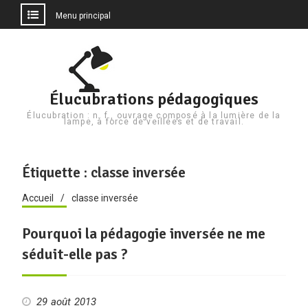
Menu principal
Aller
au
contenu
Élucubrations pédagogiques
Élucubration : n. f., ouvrage composé à la lumière de la
lampe, à force de veillées et de travail.
Étiquette :
classe inversée
Accueil
classe inversée
Pourquoi la pédagogie inversée ne me
séduit-elle pas ?
29 août 2013