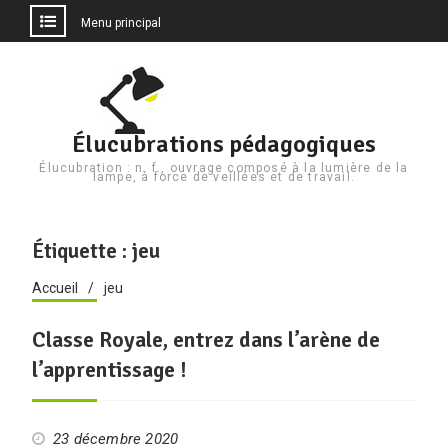
Menu principal
Aller
au
contenu
Élucubrations pédagogiques
Élucubration : n. f., ouvrage composé à la lumière de la
lampe, à force de veillées et de travail.
Étiquette :
jeu
Accueil
jeu
Classe Royale, entrez dans l’arène de
l’apprentissage !
23 décembre 2020