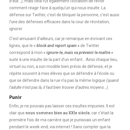
d’eux…)
, mais cela fut également l’occasion de revoir
comment réagir face à quelqu’un qui nous insulte. La
défense sur Twitter, c’est de bloquer la personne, c’est aussi
l’une
des défenses efficaces dans la cour de récréation,
ignorer.
C’est amusant d’ailleurs, car je remarque en écrivant ces
lignes, que le
« block and report spam »
de Twitter
correspond à mon
« ignore-le, mais va prévenir le maître »
suite à une insulte de la part d’un enfant… Ainsi chaque lieu,
virtuel ou non, a son modèle bien précis de défense, et je
répète souvent à mes élèves que se défendre à l’école ou
que se défendre dans la rue n’a pas la même logique
(quand
l’adulte n’est pas là, il faut bien trouver d’autres moyens…).
Punir
Enfin, je ne pouvais pas laisser ces insultes impunies. Il est
clair que
nous sommes bien au XXIe siècle
, car c’était la
première fois de ma carrière que je punissais un enfant
pendant le week-end, via internet ! Sans compter que la