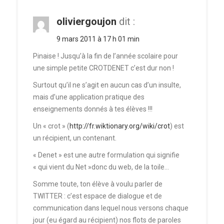
oliviergoujon
dit :
9 mars 2011 à 17 h 01 min
Pinaise ! Jusqu’à la fin de l’année scolaire pour
une simple petite CROTDENET c’est dur non !
Surtout qu’il ne s’agit en aucun cas d’un insulte,
mais d’une application pratique des
enseignements donnés à tes élèves !!!
Un « crot » (
http://fr.wiktionary.org/wiki/crot
) est
un récipient, un contenant.
« Denet » est une autre formulation qui signifie
« qui vient du Net »donc du web, de la toile…
Somme toute, ton élève à voulu parler de
TWITTER : c’est espace de dialogue et de
communication dans lequel nous versons chaque
jour (eu égard au récipient) nos flots de paroles