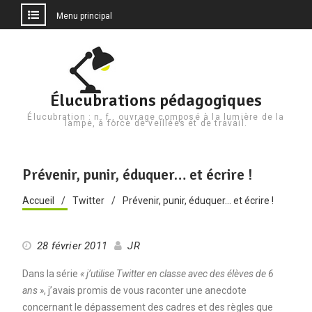
Menu principal
Aller
au
contenu
Élucubrations pédagogiques
Élucubration : n. f., ouvrage composé à la lumière de la
lampe, à force de veillées et de travail.
Prévenir, punir, éduquer… et écrire !
Accueil
Twitter
Prévenir, punir, éduquer… et écrire !
28 février 2011
JR
Dans la série
« j’utilise Twitter en classe avec des élèves de 6
ans »
, j’avais promis de vous raconter une anecdote
concernant le dépassement des cadres et des règles que