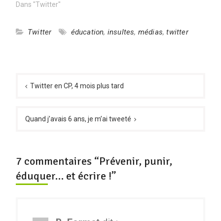
Dans "Twitter"
Twitter
éducation
,
insultes
,
médias
,
twitter
Navigation
de
Twitter en CP, 4 mois plus tard
l’article
Quand j’avais 6 ans, je m’ai tweeté
7 commentaires “Prévenir, punir,
éduquer… et écrire !”