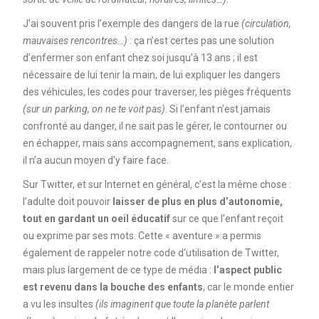
J’ai souvent pris l’exemple des dangers de la rue
(circulation,
mauvaises rencontres…)
: ça n’est certes pas une solution
d’enfermer son enfant chez soi jusqu’à 13 ans ; il est
nécessaire de lui tenir la main, de lui expliquer les dangers
des véhicules, les codes pour traverser, les pièges fréquents
(sur un parking, on ne te voit pas)
. Si l’enfant n’est jamais
confronté au danger, il ne sait pas le gérer, le contourner ou
en échapper, mais sans accompagnement, sans explication,
il n’a aucun moyen d’y faire face.
Sur Twitter, et sur Internet en général, c’est la même chose :
l’adulte doit pouvoir
laisser de plus en plus d’autonomie,
tout en gardant un oeil éducatif
sur ce que l’enfant reçoit
ou exprime par ses mots. Cette « aventure » a permis
également de rappeler notre code d’utilisation de Twitter,
mais plus largement de ce type de média :
l’aspect public
est revenu dans la bouche des enfants
, car le monde entier
a vu les insultes
(ils imaginent que toute la planète parlent