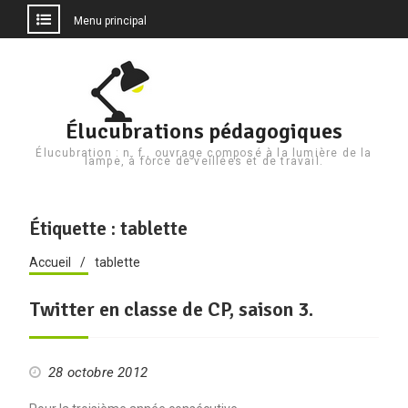
Menu principal
Aller
au
contenu
Élucubrations pédagogiques
Élucubration : n. f., ouvrage composé à la lumière de la
lampe, à force de veillées et de travail.
Étiquette :
tablette
Accueil
tablette
Twitter en classe de CP, saison 3.
28 octobre 2012