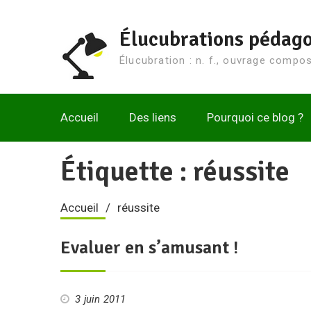
Aller
au
Élucubrations pédag
contenu
Élucubration : n. f., ouvrage composé
Accueil
Des liens
Pourquoi ce blog ?
Étiquette :
réussite
Accueil
réussite
Evaluer en s’amusant !
3 juin 2011