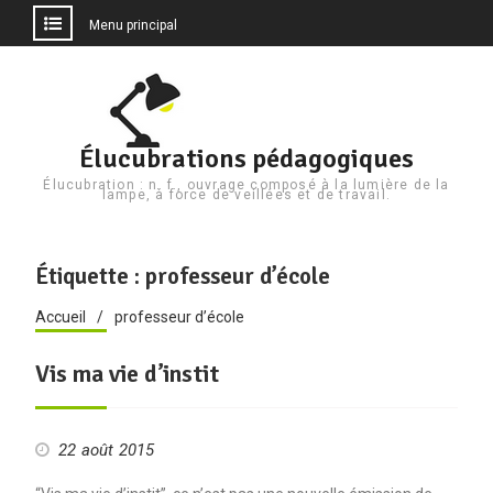
Menu principal
Aller
au
contenu
Élucubrations pédagogiques
Élucubration : n. f., ouvrage composé à la lumière de la
lampe, à force de veillées et de travail.
Étiquette :
professeur d’école
Accueil
professeur d’école
Vis ma vie d’instit
22 août 2015