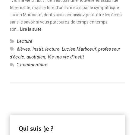
“Vis ma vie d’instit”, ce n’est pas une nouvelle émission de
télé-réalité, mais le titre d’un livre écrit par le sympathique
Lucien Marboeuf, dont vous connaissez peut-être les écrits
sans le savoir si vous parcourez de temps en temps
son…
Lire la suite
Lecture
élèves
,
instit
,
lecture
,
Lucien Marboeuf
,
professeur
d'école
,
quotidien
,
Vis ma vie d'instit
1 commentaire
Qui suis-je ?