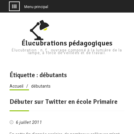
Menu principal
Aller
au
contenu
Élucubrations pédagogiques
Élucubration : n. f., ouvrage composé à la lumière de la
lampe, à force de veillées et de travail.
Étiquette :
débutants
Accueil
débutants
Débuter sur Twitter en école Primaire
6 juillet 2011