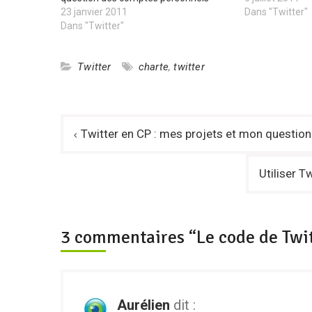
23 janvier 2011
Dans "Twitter"
Dans "Twitter"
Twitter
charte
,
twitter
Navigation
Twitter en CP : mes projets et mon question
de
l’article
Utiliser T
3 commentaires “Le code de Twi
Aurélien
dit :