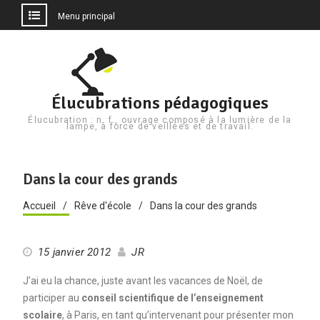
Menu principal
Aller
au
contenu
Élucubrations pédagogiques
Élucubration : n. f., ouvrage composé à la lumière de la
lampe, à force de veillées et de travail.
Dans la cour des grands
Accueil
Rêve d'école
Dans la cour des grands
15 janvier 2012
JR
J’ai eu la chance, juste avant les vacances de Noël, de
participer au
conseil scientifique de l’enseignement
scolaire
, à Paris, en tant qu’intervenant pour présenter mon