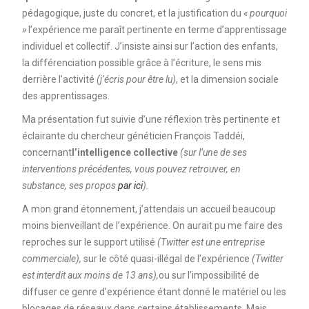
pédagogique, juste du concret, et la justification du
« pourquoi
»
l’expérience me paraît pertinente en terme d’apprentissage
individuel et collectif. J’insiste ainsi sur l’action des enfants,
la différenciation possible grâce à l’écriture, le sens mis
derrière l’activité
(j’écris pour être lu)
, et la dimension sociale
des apprentissages.
Ma présentation fut suivie d’une réflexion très pertinente et
éclairante du chercheur généticien François Taddéi,
concernant
l’intelligence collective
(sur l’une de ses
interventions précédentes, vous pouvez retrouver, en
substance, ses propos
par ici
).
A mon grand étonnement, j’attendais un accueil beaucoup
moins bienveillant de l’expérience. On aurait pu me faire des
reproches sur le support utilisé
(Twitter est une entreprise
commerciale),
sur le côté quasi-illégal de l’expérience
(Twitter
est interdit aux moins de 13 ans),
ou sur l’impossibilité de
diffuser ce genre d’expérience étant donné le matériel ou les
blocages de réseaux dans certains établissements. Mais