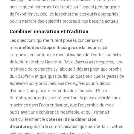
non, le questionnement est resté sur l’aspect pédagogique
de l’expérience, celui de la recherche des outils appropriés
pour atteindre des objectifs propres à nos besoins actuels.
Combiner innovation et tradition
Les questions qui me furent posées concernaient
mes
méthodes d’apprentissages de la lecture
qui
s’organisaient autour de mon utilisation de Twitter : un fichier
de lecture de chez Hachette
(Max, Jules et leurs copains)
, une
méthode de recherche syllabique à départ phonique proche
du
« Sablier »
, et quelques outils ludiques tels que
les gestes de
Borel-Maisonny
ou la
méthode des Alphas
pour le début
d’année. Quel plaisir d’entendre de la bouche d’Alain
Bentolila, pourtant assez réticent sur la place accordée aux
machines dans l’apprentissage, que l’ensemble de mes
outils avait une cohérence indéniable, et qu’il retenait
particulièrement le
côté réel de la dimension
d’écriture
grâce à la communication que permettait Twitter,
évitant ainsi aux élèves d’
écrire dans le vide
.